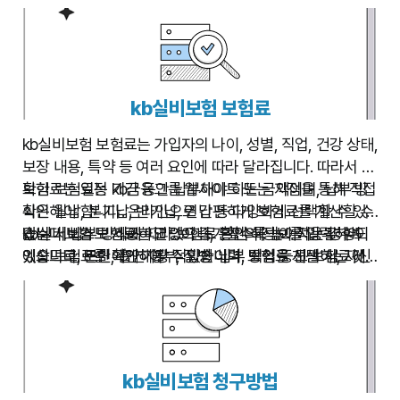
다. kb실비보험 특약에 대한 더 자세한 정보는 kb금융그룹
내용을 정확히 이해하고 가입해야 불필요한 분쟁을 예방할
료에 영향을 미치므로, 필요한 특약만 선택하고 보험료 부
웹사이트나 지점을 통해 확인하실 수 있습니다. 특약 가입
수 있습니다. 예를 들어, 암진단금 특약을 가입할 경우, 어떤
담을 최소화하는 것이 중요합니다. kb실비보험 특약에 대한
시에는 약관 내용을 꼼꼼히 확인하고, 본인이 이해하지 못
암에 대해 보장을 받는지, 보장금액은 얼마인지, 진단 기준
더 자세한 내용은 보험설계사 또는 kb금융그룹 고객센터에
하는 부분이 있다면 전문가에게 문의하는 것이 좋습니다.
은 무엇인지 등을 자세히 확인해야 합니다.
문의하여 확인하실 수 있습니다.
kb실비보험 보험료
kb실비보험 보험료는 가입자의 나이, 성별, 직업, 건강 상태,
보장 내용, 특약 등 여러 요인에 따라 달라집니다. 따라서 정
확한 보험료는 kb금융그룹 웹사이트 또는 지점을 통해 직접
보험료는 일정 기간 동안 납부해야 하는 금액이며, 납부 방
확인해야 합니다. 온라인으로 간편하게 보험료를 계산할 수
식은 월납, 분기납, 반기납, 연납 등 다양하게 선택할 수 있
있는 서비스도 제공하고 있으니, 본인의 정보를 입력하여
습니다. 납부 방식에 따라 보험료 할인 혜택이 적용될 수도
kb실비보험 보험료는 연령이 증가할수록 높아지는 경향이
예상 보험료를 확인해볼 수 있습니다. 보험료 계산 시, 자신
있으므로, 본인에게 가장 적합한 납부 방식을 선택하는 것
있습니다. 또한, 흡연 여부, 질병 이력, 직업 등도 보험료에
에게 필요한 보장 범위와 특약을 정확하게 입력해야 정확한
이 좋습니다. kb실비보험 보험료에 대한 문의는 kb금융그룹
영향을 미칩니다. 따라서 건강한 생활 습관을 유지하고, 정
보험료를 알 수 있습니다. 잘못된 정보를 입력하면 보험료
고객센터 또는 가까운 지점에서 친절하게 안내받을 수 있습
기적인 건강 검진을 통해 건강 상태를 관리하는 것이 보험
계산에 오차가 발생할 수 있으므로 주의해야 합니다. 보험료
니다. 보험료 납부에 어려움이 있는 경우, 보험사와 상담하
료 절감에 도움이 될 수 있습니다.
비교 사이트를 활용하면 kb실비보험과 타사 상품의 보험료
여 납부 방식을 변경하거나 분할 납부 등의 방법을 알아볼
를 비교하여 더 나은 조건을 찾을 수도 있습니다.
수도 있습니다. kb실비보험은 고객의 경제적 상황을 고려하
kb실비보험 청구방법
여 다양한 납부 방식을 제공하고 있으며, 고객에게 최선의